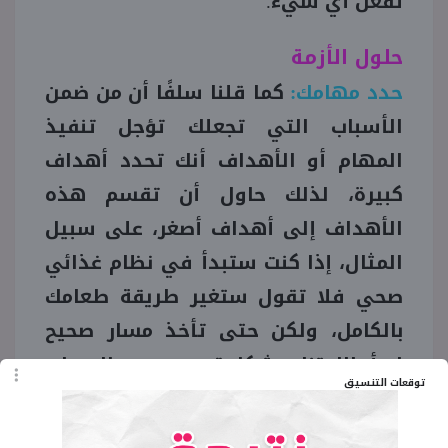
تفعل أي شيء.
حلول الأزمة
حدد مهامك:
كما قلنا سلفًا أن من ضمن
الأسباب التي تجعلك تؤجل تنفيذ
المهام أو الأهداف أنك تحدد أهداف
كبيرة، لذلك حاول أن تقسم هذه
الأهداف إلى أهداف أصغر،
على سبيل
المثال، إذا كنت ستبدأ في نظام غذائي
صحي فلا تقول ستغير طريقة طعامك
بالكامل، ولكن حتى تأخذ مسار صحيح
ابدأ بالامتناع بشكل تدريجي عن الوجبات
توقعات التنسيق
السريعة والأطعمة الدسمة فقط، ثم
نظم وجباتك من جيث الوقت والنوع