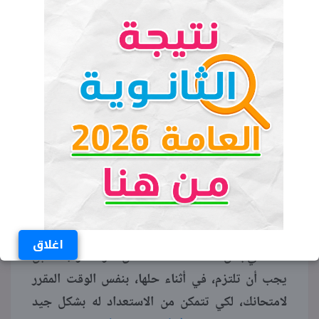
لذلك يجب معرفة توزيع الدرجات على الأبواب
والفصول والموضوعات التي تتضمنها المادة، قبل
البدء في مراجعتها، لأنه يكون من الصعب إعادة قراءة
المنهج كاملا خلال فترة المراجعة، خاصة ليلة
الامتحان، الحل الأمثل هو التركيز على الموضوعات
الأكثر أهمية والأعلى درجة.
يمكنك معرفة ذلك بالرجوع إلى أستاذ المادة أيضا أو
الاطلاع على الامتحانات السابقة.
الوقت المقرر
اغلاق
لا تكتفي بحل امتحانات فقط خلال فترة المراجعة، بل
يجب أن تلتزم، في أثناء حلها، بنفس الوقت المقرر
لامتحانك، لكي تتمكن من الاستعداد له بشكل جيد