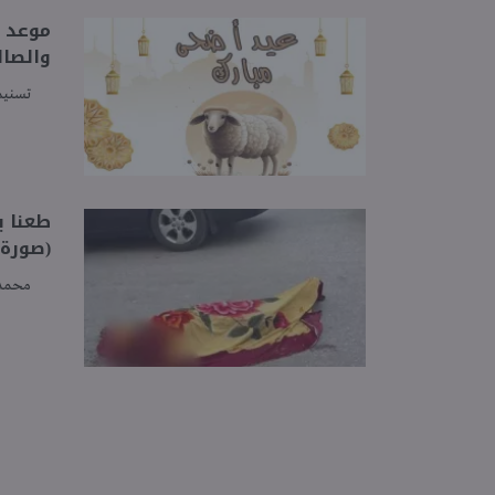
والصال
تسنيم
طعنا ب
(صورة)
محمد 