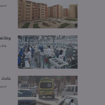
تسنيم
وظائف في 
هالة ب
حادث الشرقية
تسنيم