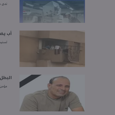
ندى 
أب يضر
تسنيم
البطل 
مؤمن 