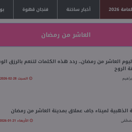
مة 2026
أخبار ساخنة
فنجان قهوة
بوا
العاشر من رمضان
ليوم العاشر من رمضان.. ردد هذه الكلمات لتنعم بالرزق الوف
 الروح
السبت 28-02-2026 10:51 صـ
براهيم
 الذهبية لميناء جاف عملاق بمدينة العاشر من رمضان
الأربعاء 21-01-2026 03:58 مـ
مصطفى