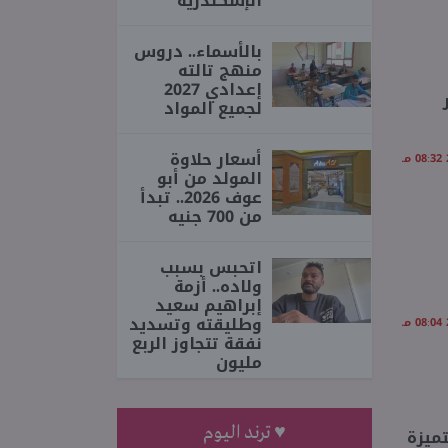
الإسكندرية
بالأسماء.. دروس
منهج تالته
إعدادي 2027
لجميع المواد
أسعار حلاوة
المولد من أبو
عوف 2026.. تبدأ
من 700 جنيه
اتحبس بسبب
ولاده.. أزمة
إبراهيم سعيد
وطليقته وتسديد
نفقة تتجاوز الربع
مليون
♥ ترند اليوم