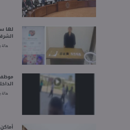
لها سو
الشرقي
هالة ب
موظف ب
الداخل
هالة ب
أماكن وحد