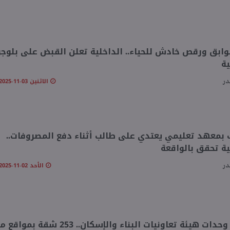
ابق ورقص خادش للحياء.. الداخلية تعلن القبض على بلوجر
ة
الاثنين 03-11-2025 08:32 مـ
در
معهد تعليمي يعتدي على طالب أثناء دفع المصروفات..
ية تحقق بالواقعة
الأحد 02-11-2025 08:04 مـ
در
ات هيئة تعاونيات البناء والإسكان.. 253 شقة بمواقع متميزة