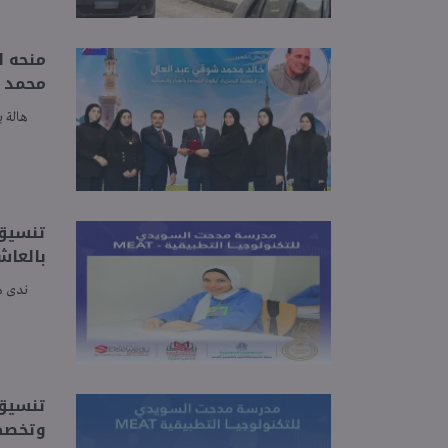
منحه ا
محمد 
هالة ب
بالعاش
ندى 
وتخصص