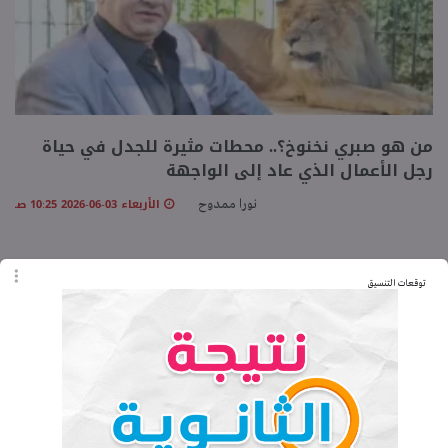
من هو صبري نخنوخ؟.. محطات مثيرة للجدل في حياة
رجل الأعمال الذي عاد إلى الواجهة
الأربعاء 03-06-2026 10:25 صـ
نورا ممدوح
توقعات التنسيق
♥ جديد الموقع
كتاب الشاطر لغة عربية الصف الرابع
الابتدائي ترم أول 2027
مفكرة كتاب سلاح التلميذ للصف الثاني