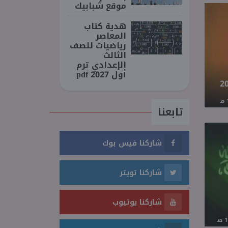
موقع شبابيك
هدية كتاب
المعاصر
رياضيات للصف
الثالث
الإعدادي ترم
أول 2027 pdf
تابعنا
شاركنا فيس بوك
شاركنا تويتر
شاركنا يوتيوب