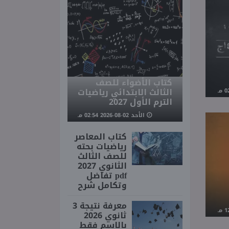
كتاب الأضواء للصف
الثالث الابتدائي رياضيات
الترم الأول 2027
الأحد 02-08-2026 02:54 مـ
كتاب المعاصر
رياضيات بحته
للصف الثالث
الثانوي 2027
pdf تفاضل
وتكامل شرح
معرفة نتيجة 3
ثانوي 2026
بالاسم فقط