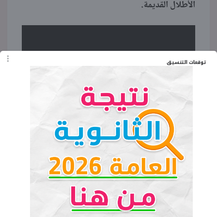
الأطلال القديمة.
توقعات التنسيق
ستعرف من أشكال التماثيل وحكايات أهالي سيناء أن
هذا المعبد بني في هذه المنطقة تحديدا، لأن الإلهة
حتحور كانت تعرف عند الفراعنة بـ«ربة الفيروز» وربة
القمر، فكان الفراعنة يستغلون هذا المكان المرتفع في