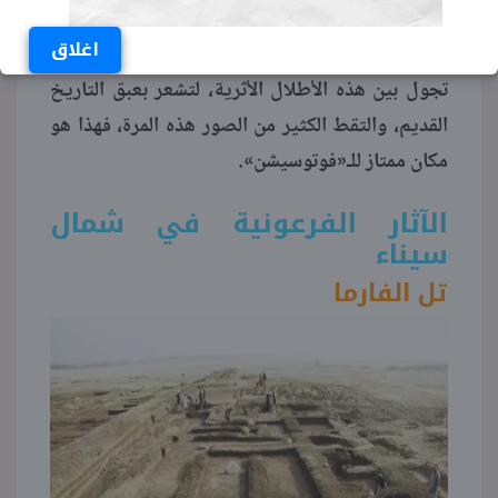
رصد القمر والظواهر الفلكية.
اغلاق
تجول بين هذه الأطلال الأثرية، لتشعر بعبق التاريخ
القديم، والتقط الكثير من الصور هذه المرة، فهذا هو
مكان ممتاز للـ«فوتوسيشن».
الآثار الفرعونية في شمال
سيناء
تل الفارما