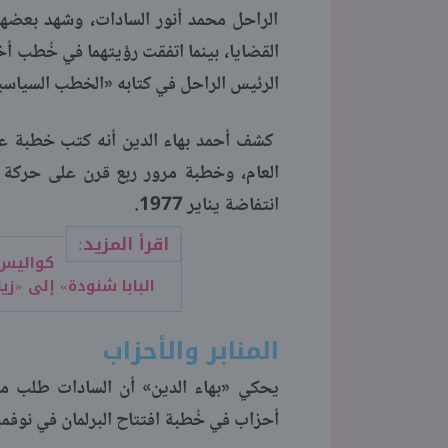
الراحل محمد أنور السادات، وشهد بعضه
القضايا، بينما اتفقت رؤيتهما في خُطب أ
الرئيس الراحل في كتابه «الخطب السياس
انتفاضة يناير 1977.
اقرأ المزيد:
كواليس
البابا شنودة» إلى «زي
المنابر والأحزاب
يحكي «بهاء الدين» أن السادات طلب منه
أحزاب في خُطبة افتتاح البرلمان في نوفمبر 1976، وهو ما رآه «بهاء الدين» مخالفاً للدس