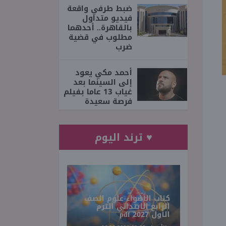
ضبط طرفي واقعة
فيديو متداول
بالقاهرة.. أحدهما
مطلوب في قضية
ضرب
أحمد مكي يعود
إلى السينما بعد
غياب 13 عاما بفيلم
فرصة سعيدة
♥ ترند اليوم
كتاب الأضواء علوم الصف
الرابع الابتدائي الترم
الأول 2027 pdf