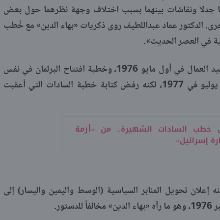
ا جدلا ونقاشات بينهما بسبب اختلاف وجهة نظرهما حول بعض
خرى. الدكتور عماد عبداللطيف روى ذكريات «بهاء الدين» مع خُطب
ية في العصر الحديث».
كشف أحمد بهاء الدين أنه كتب خطبة عيد العمال في أول مايو 1976، وخطبة افتتاح البرلمان في نفس
العام، وخطبة مرور ربع قرن على حركة يوليو في 1977، لكنه رفض كتابة خطبة السادات التي أعقبت
 خطب السادات الشهيرة.. من «أزمة
ارة إسرائيل»
 إعلان تحويل المنابر السياسية (الوسط واليمين واليسار) إلى
تور.