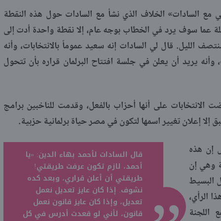
ي مع السادات» الخلاف الذي نشأ مع السادات حول هذه النقطة
يلة عما سوف يرد في الخطاب بوجه عام، إلا نقطة واحدة أدت إلى
تصف الليل. قال لي السادات إنه سعيد عموماً بالانتخابات، وأنه
، وأنه يريد أن يعلن في جلسة افتتاح البرلمان قراره بأن تتحول
خاضت الانتخابات على أنها أحزاب بالفعل، وقدمت للناخبين برامج
إلا إعلان تغيير اسمها لتكون في مصر حياة برلمانية حزبية.
„
س إن هذه
قال السادات لأحمد بهاء الدين: «يا
 وهي إن
أحمد، لازم تكون عرفت طريقتي!
طريقتي أن أعلن قراري، وبعد كده
ل البسيط
نشوف. إذا كان عايز تعديل نعمل
ا الرأي،
تعديل، وإذا كان عايز قانون نعمل
 اللجنة
قانون، لأني لو قعدت أدرس في كل