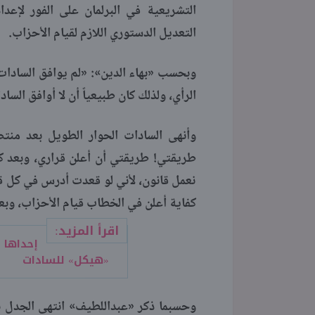
التشريعية في البرلمان على الفور لإعد
التعديل الدستوري اللازم لقيام الأحزاب.
وبحسب «بهاء الدين»: «لم يوافق السادات
الرأي، ولذلك كان طبيعياً أن لا أوافق الس
وأنهى السادات الحوار الطويل بعد منتص
طريقتي! طريقتي أن أعلن قراري، وبعد كد
نعمل قانون، لأني لو قعدت أدرس في كل قر
كفاية أعلن في الخطاب قيام الأحزاب، وبع
اقرأ المزيد:
«هيكل» للسادات
وحسبما ذكر «عبداللطيف» انتهى الجدل بي