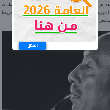
أهم هي كيف قام حوار دقيق وعميق بينهما، وكيف كان السادات
لدين»، ومحاولة تفنيدها، وبالمثل كيف كان «بهاء الدين» حريصاً
تناقض مع فكرة الحاكم.
اغلاق