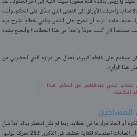
ر عليك يا ريس بذلك؟ هذه مشورة سيئة النية إلى آخر الحدود.. لقد
إعدام، وأحيلت الأوراق إلى المفتى الذي صدّق على الحكم، وأنت
يه. فلماذا تريد أن تخرج على الناس وتلقي خطاباً تشرح فيه
ست مستعداً لان أكتب حرفاً واحداً من هذا الخطاب!! وأنصح بشدة
ان سيقدم على غلطة كبيرة، فعدل عن قراره الذي أحضرني من
ى هذا الرأي».
خطاب تنحي عبدالناصر عن الحكم.. هذا
ئد النكسة»
 المساجين
ة أو اتخاذ قرار ما في خطابه، ربما لم تكن لتخطر بباله أبداً قبل
أن يشير الكاتب إليها. يحكي «بهاء الدين» أن السادات استدعاه لكتابة خطبته في الذكرى الـ25 لحركة يوليو،