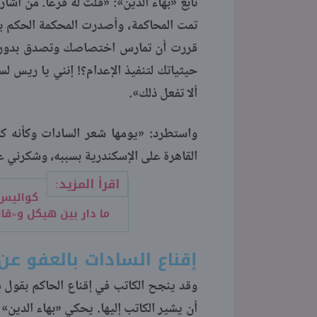
تابع «بهاء الدين»: «قلت له فزعاً. من أشا
تمت المحاكمة، وأصدرت المحكمة الحكم بال
قررت أن تمارس اختصاصك وتصدق بدورك عل
حيثياتك لتنفيذ الإعدام؟! إنني يا ريس ل
ألا تفعل ذلك».
واستطرد: «يومها شعر السادات وكأنه ك
القاهرة على الإسكندرية بسببه، وشكرني عل
اقرأ المزيد:
كواليس 
ما دار بين هيكل و«قا
إقناع السادات بالعفو عن
وقد ينجح الكاتب في إقناع الحاكم بقول فكر