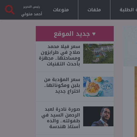
رئيس التحرير
 الطلبة
ملفات
منوعات
أحمد متولي
♥ جديد الموقع
سعر فيلا محمد
صلاح في طرابزون
ومساحتها.. مجهزة
بأحدث التقنيات
سعر المؤدبة من
بلبن ومكوناتها..
اختراع جديد
صورة نادرة لعبد
الرحمن السيد في
طفولته.. والده
أستاذ هندسة