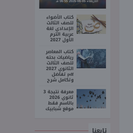
الأربعاء 05-08-2026 06:55 مـ
كتاب الأضواء
للصف الثالث
الإعدادي لغة
عربية الترم
الأول 2027
كتاب المعاصر
رياضيات بحته
للصف الثالث
الثانوي 2027
pdf تفاضل
وتكامل شرح
معرفة نتيجة 3
ثانوي 2026
بالاسم فقط
موقع شبابيك
تابعنا