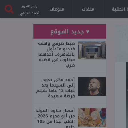
رئيس التحرير
 الطلبة
ملفات
منوعات
أحمد متولي
♥ جديد الموقع
ضبط طرفي واقعة
فيديو متداول
بالقاهرة.. أحدهما
مطلوب في قضية
ضرب
أحمد مكي يعود
إلى السينما بعد
غياب 13 عاما بفيلم
فرصة سعيدة
أسعار حلاوة المولد
من أبو محرم 2026..
العلب تبدأ من 105
جنيه