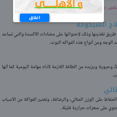
لخس.. يعالج السعال والإمساك
اغلاق
ن طريق تغذيتها وذلك لإحتوائها على مضادات الأكسدة والتي تساعد
الوجه ومن أنواع هذه الفواكه التوت.
 وحيوية ويزيده من الطاقة اللازمة لأداه مهامة اليومية كما أنها
ب.
حفاظ على الوزن المثالي، والرشاقة، وتعتبر الفواكة من الأسباب
حتوي على سعرات حرارية قليلة.