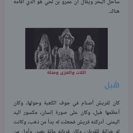
ساحل البحر ويقال أن عمرو بن لحي هو الذي أقامه
هناك.
اللات والعزى ومناة
هُبل
كان لقريش أصنام في جوف الكعبة وحولها، وكان
أعظمها هُبل، وكان على صورة إنسان، مكسور اليد
اليمنى. أدركته قريش فجعلت له يداً من ذهب، وكانت
له خزانة للقربان، وكان قربانه مائة بعير. وأول من