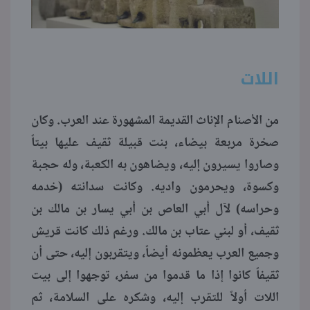
اللات
من الأصنام الإناث القديمة المشهورة عند العرب. وكان
صخرة مربعة بيضاء، بنت قبيلة ثقيف عليها بيتاً
وصاروا يسيرون إليه، ويضاهون به الكعبة، وله حجبة
وكسوة، ويحرمون واديه. وكانت سدانته (خدمه
وحراسه) لآل أبي العاص بن أبي يسار بن مالك بن
ثقيف، أو لبني عتاب بن مالك. ورغم ذلك كانت قريش
وجميع العرب يعظمونه أيضاً، ويتقربون إليه، حتى أن
ثقيفاً كانوا إذا ما قدموا من سفر، توجهوا إلى بيت
اللات أولاً للتقرب إليه، وشكره على السلامة، ثم