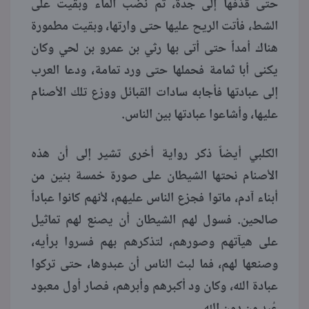
حتى قذفها إلى جدة، ثم نضب الماء وبقيت على
الشط، فأتت الريح عليها حتى وارتها، وبقيت مطمورة
هناك أمداً حتى أتى بها رثي بن عمرو بن لحي وكان
يكنى أبا ثمامة فحملها حتى ورد تمامة، ودعا العرب
إلى عبادتها فأجابه سادات القبائل ووزع تلك الأصنام
عليها، وأشاعوا عبادتها بين الناس.
الكلبي أيضاً ذكر رواية أخرى تشير إلى أن هذه
الأصنام نحتها الشيطان على صورة خمسة بنين من
أبناء آدم، ماتوا فجزع الناس عليهم، لأنهم كانوا عباداً
صالحين. فسول لهم الشيطان أن يصنع لهم تماثيل
على هيآتهم وصورهم، لتذكرهم بهم فسروا برأيه،
وصنعها لهم، فما لبث الناس أن عبدوها، حتى تركوا
عبادة الله، وكان ود أكبرهم وأبرهم، فصار أول معبود
عُبد من دون الله.