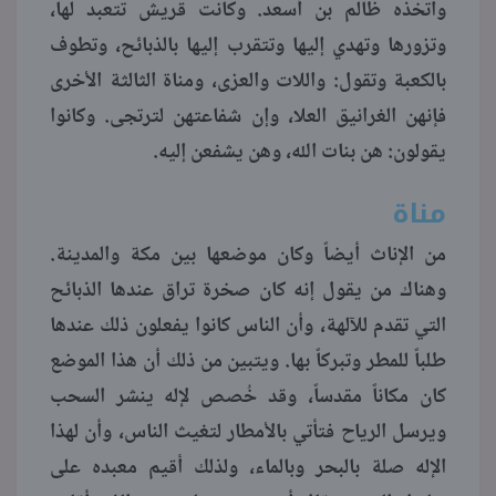
واتخذه ظالم بن أسعد. وكانت قريش تتعبد لها،
وتزورها وتهدي إليها وتتقرب إليها بالذبائح، وتطوف
بالكعبة وتقول: واللات والعزى، ومناة الثالثة الأخرى
فإنهن الغرانيق العلا، وإن شفاعتهن لترتجى. وكانوا
يقولون: هن بنات الله، وهن يشفعن إليه.
مناة
من الإناث أيضاً وكان موضعها بين مكة والمدينة.
وهناك من يقول إنه كان صخرة تراق عندها الذبائح
التي تقدم للآلهة، وأن الناس كانوا يفعلون ذلك عندها
طلباً للمطر وتبركاً بها. ويتبين من ذلك أن هذا الموضع
كان مكاناً مقدساً، وقد خُصص لإله ينشر السحب
ويرسل الرياح فتأتي بالأمطار لتغيث الناس، وأن لهذا
الإله صلة بالبحر وبالماء، ولذلك أقيم معبده على