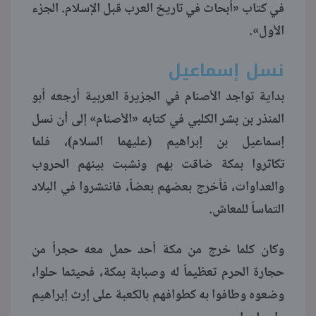
في كتاب «أبحاث في تاريخ العرب قبل الإسلام. الجزء
الأول».
منوعات
نسل إسماعيل
بداية تواجد الأصنام في الجزيرة العربية أرجعه أبو
المنذر بن بشر الكلبي في كتابه «الأصنام» إلى أن نسل
إسماعيل بن إبراهيم (عليهما السلام)، فلما
تكاثروا بمكة ضاقت بهم ونشبت بينهم الحروب
والعداوات، فأخرج بعضهم بعضاً، فانتشروا في البلاد
التماساً للمعاش.
وكان كلما خرج من مكة أحد حمل معه حجراً من
حجارة الحرم تعظيماً له وصبابة بمكة، فحيثما حلوا،
وضعوه وطافوا به كطوافهم بالكعبة على إرث إبراهيم