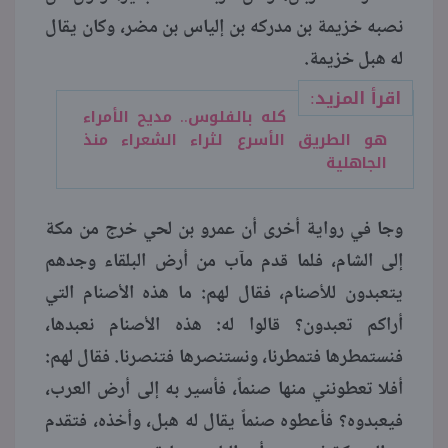
نصبه خزيمة بن مدركه بن إلياس بن مضر، وكان يقال
له هبل خزيمة.
اقرأ المزيد:
كله بالفلوس.. مديح الأمراء
هو الطريق الأسرع لثراء الشعراء منذ
الجاهلية
وجا في رواية أخرى أن عمرو بن لحي خرج من مكة
إلى الشام، فلما قدم مآب من أرض البلقاء وجدهم
يتعبدون للأصنام، فقال لهم: ما هذه الأصنام التي
أراكم تعبدون؟ قالوا له: هذه الأصنام نعبدها،
فنستمطرها فتمطرنا، ونستنصرها فتنصرنا. فقال لهم:
أفلا تعطونني منها صنماً، فأسير به إلى أرض العرب،
فيعبدوه؟ فأعطوه صنماً يقال له هبل، وأخذه، فتقدم