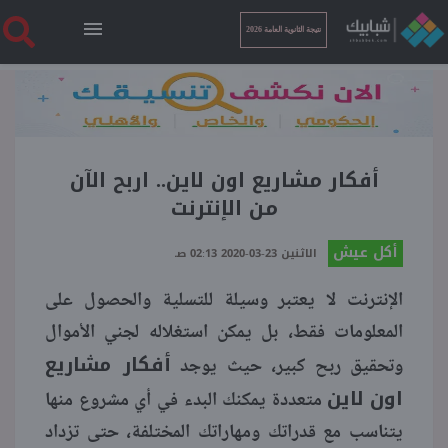
نتيجة الثانوية العامة 2026
الرئيسية
نتيجة الثانوية العامة 2026
أفكار مشاريع اون لاين.. اربح الآن
من الإنترنت
أخبار ساخنة
أكل عيش
الاثنين 23-03-2020 02:13 صـ
الإنترنت لا يعتبر وسيلة للتسلية والحصول على
فنجان قهوة
المعلومات فقط، بل يمكن استغلاله لجني الأموال
أفكار مشاريع
بوابة الطلبة
وتحقيق ربح كبير، حيث يوجد
اون
لاين
متعددة يمكنك البدء في أي مشروع منها
ملفات
يتناسب مع قدراتك ومهاراتك المختلفة، حتى تزداد