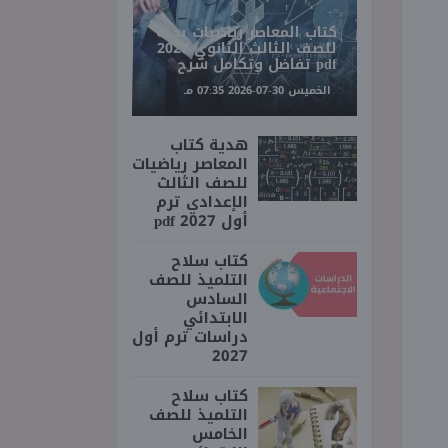
كتاب المعاصر رياضيات بحته
للصف الثالث الثانوي 2027
pdf تفاضل وتكامل شرح
الخميس 30-07-2026 07:35 مـ
هدية كتاب
المعاصر رياضيات
للصف الثالث
الإعدادي ترم
أول 2027 pdf
كتاب سلاح
التلميذ للصف
السادس
الابتدائي
دراسات ترم أول
2027
كتاب سلاح
التلميذ للصف
الخامس