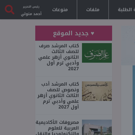
رئيس التحرير
 الطلبة
ملفات
منوعات
أحمد متولي
♥ جديد الموقع
كتاب المرشد صرف
للصف الثالث
الثانوي أزهر علمي
وأدبي ترم أول
2027
كتاب المرشد أدب
ونصوص للصف
الثالث الثانوي أزهر
علمي وأدبي ترم
أول 2027
مصروفات الأكاديمية
العربية للعلوم
والتكنولوجيا والنقل