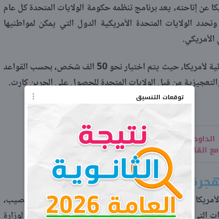
كا عن إتاحته، يعد برنامج تنظمه حكومة الولايات المتحدة كل عام
تحدد الولايات المتحدة الأمريكية الدول التي يمكن لمواطنيها
 الأمريكي.
ويتم الإشعار العلني لنتائج الهجرة العشوائية لأمريكا، حيث يتم اختيار نحو 50 الف شخص، بحسب القواعد
لتعجيزية من قبل الولايات المتحدة للحصول على الجرين كارت.
توقعات التنسيق
الداوديين» في أمريكا.. قائدهم ادعى
ع القاصرات وأمرهم بالانتحار
رة العشوائية لأمريكا 2021
أسماء الفائزين بقرعة الهجرة العشوائية لأمريكا 2021، يمكن التعرف عليها عقب الإعلان عن اليانصيب،
التي نوضحها في السطور التالية عبر الموقع الإلكتروني لوزارة