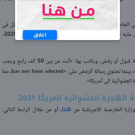
 الخاص بوزارة الخارجية، وحفظ جميع بياناته، والتي تتمثل في
الاسم وتاريخ الميلاد والرقم تم الحصول عليه بعد النجاح في تسجيل الهجرة العشوائية لأمريكا 2020-
اغلاق
بعد ذلك يظهر للمتقدم رسالتين، أما رسالة قبول أو رفض، ويكتب بها: «أنت من بين 50 الف رابح ويجب
has not been selected
، بينما تحتوي رسالة الرفض على: «
، مما
العشوائية إلى أمريكا».
لهجرة العشوائية لامريكا 2021
هنا
وزارة الخارجية الأمريكية من
، أو من خلال الرابط التالي: