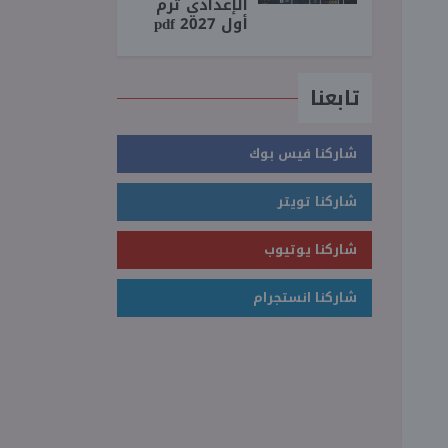
الإعدادي ترم
أول 2027 pdf
تابعنا
شاركنا فيس بوك
شاركنا تويتر
شاركنا يوتيوب
شاركنا انستجرام