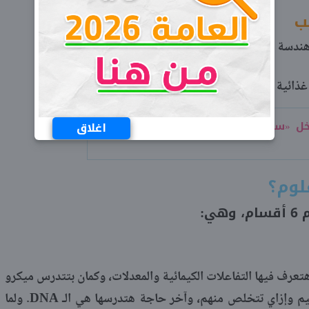
ب
هندسة الحدائق»
غذائية - تصنيع زراعي- علم المراعي والغابات، وهكذا.
خل «سياسة واقتصاد» ومجموعك قليل؟..
اغلاق
لوم؟
ي:
حاجات: كيمياء وهتعرف فيها التفاعلات الكيمائية والمعدلات، وكمان بتتدرس ميكرو
وده بقي هتدرس فيه الميكروبات والجراثيم وإزاي تتخلص منهم، وآخر حاجة هتدرسها هي الـ DNA. ولما