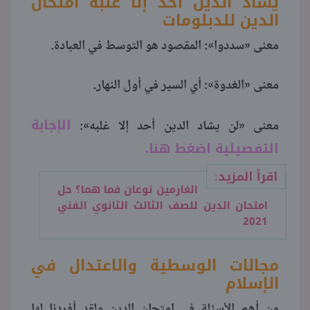
يشاد الدين أحد إلا غلبه امتحان
الدين للدبلومات
معنى «سددوا»: المقصود هو التوسط في العبادة.
معنى «الغدوة»: أي السير في أول النهار.
الإجابة
معنى «لن يشاد الدين أحد إلا غلبه»:
التفصيلية اضغط هنا
.
اقرأ المزيد:
الغارمين نوعان فما هما؟ حل
امتحان الدين للصف الثالث الثانوي الفني
2021
مجالات الوسطية والاعتدال في
الإسلام
من أهم الأسئلة في امتحان الدين ولقد أفردنا لها