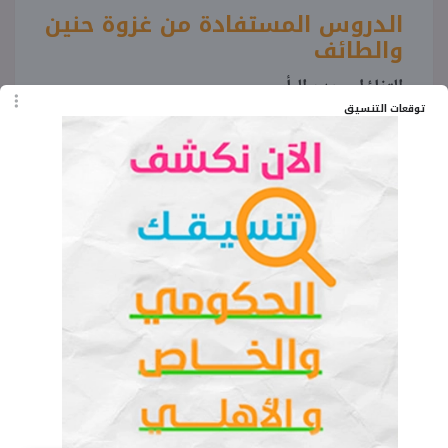
الدروس المستفادة من غزوة حنين
والطائف
التفاؤل وعدم اليأس
توقعات التنسيق
العبرة ليست بكثرة الأعداد المهم الإيمان القضية
العجلة والتسرع من أسباب الهزيمة
استخدام الوسائل المتاحة وعدم التواكل على الغير
اقرأ المزيد:
توعد الله الَّذِينَ يُحِبُّونَ أن
تَشِيعَ الفاحشة..شرح مفصل
سبب تصنيف الإمام البخاري لكتابه
الجامع الصحيح