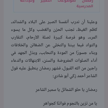
رمضان لموضوعات التعبير وللإذاعة
المدرسية
وعلينا أن ندرب أنفسنا الصبر على البلاء والشدائد،
كظم الغيظ، تجنب الحزن والغضب وكل ما يسوء
المرء، وهو فرصة كبيرة لصلة الأرحام، التقارب
والتواد فيما بيننا والتخلي عن الضغائن والخلافات
وبناء جسورًا من المودة والتحابب، وبذل الجهد في
أداء الصلوات المفروضة والسنن، الابتهالات والدعاء
راجين من الله القبول، فشهر رمضان ينطبق عليه قول
الشاعر أحمد زكي أبو شادي:
رمضان يا حلو الشمائل يا سمير الشاعرِ
يا من تزين بالنجوم فواتنًا كجواهرِ