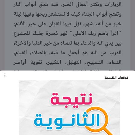
الزيارات وتكثر أعمال الخير، فيه تغلق أبواب النار
وتفتح أبواب الجنة، كيف لا نستشعر ريحها وفيها ليلة
خير من ألف شهر، نزل فيها القرآن على خير الآنام:
"اقرأ باسم ربك الأعلى" فهو فصرة جليلة للخشوع
بين يدي الله والدعاء بما تتمناه من خير الدنيا والآخرة،
القرب من الله هو أجمل ما فيه، بالصلاة، القيام،
الدعاء، التسبيح، التهليل، التكبير، تقوية أواصر
العلاقات، إذابة الخلافات، إخراج الصدقات، صلاة
توقعات التنسيق
التراويح التي تأتي من عام إلى عام، قراءة القرآن،
علينا اقتناص هذه الفرصة لنودع شهر رمضان وقد
أعتقت رقابنا من النار.
كلمة عن شهر رمضان للأطفال
ويمكن أن تتضمن الإذاعة المدرسية كلمة عن شهر