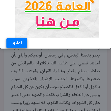
رمضان للأطفال مضمونها كالتالي:
اقرأ المزيد:
كلمة عن المولد النبوي
الشريف للإذاعة المدرسية
شهر رمضان هو شهر نتسارع فيه إلى الخيرات
اغلاق
ونتجنب فيه المحرمات، فلا يغتب أحدنا الآخر ولا
يضر بعضنا البعض، وفي رمضان، أوصيكم وأياي بأن
أجاهد نفسي على طاعة الله بالالتزام بالفرائض من
صلاة وصيام وقيام وقراءة القرآن، واجتنب الذنوب
صغيرها وكبيرها، اجتنب الإضرار بالآخرين سواء
بالقول أو الفعل فالصيام يجب أن يكون عن كل الحرام
وليس عن الطعام والشراب فقط، والصوم يعني الصبر
على كل الشهوات وكذلك الذنوب فلا نشهد زورًا ونسب
أو نشتم أحد، وعلينا غسل قلوبنا بالقرآن وطاعة الله،