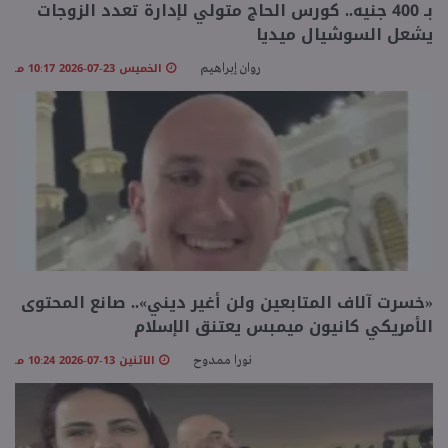
بـ 400 جنيه.. كورس الحاج متولي لإدارة تعدد الزوجات
يشعل السوشيال ميديا
منوعات
الخميس 23-07-2026 10:17 مـ
روان إبراهيم
«خسرت آلاف المتابعين ولن أغير ديني».. صانع المحتوى
الأمريكي كانيون ميمبس يعتنق الإسلام
الاثنين 13-07-2026 10:24 مـ
نورا ممدوح