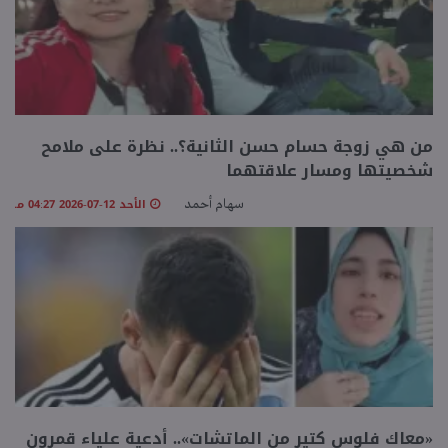
من هي زوجة حسام حسن الثانية؟.. نظرة على ملامح
شخصيتها ومسار علاقتهما
الأحد 12-07-2026 04:27 مـ
سهام أحمد
«معاك فلوس كتير من الماتشات».. أدعية علياء قمرون