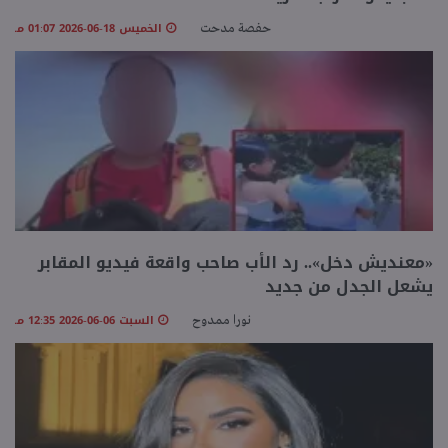
الخميس 18-06-2026 01:07 مـ
حفصة مدحت
«معنديش دخل».. رد الأب صاحب واقعة فيديو المقابر
يشعل الجدل من جديد
السبت 06-06-2026 12:35 مـ
نورا ممدوح