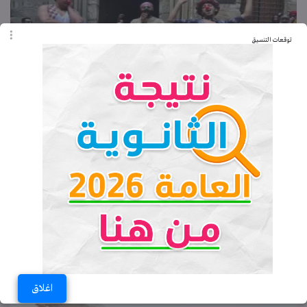
توقعات التنسيق
«هس هس كلاونز».. فرقة مهرجين لكسر الروتين
في الإسكندرية
الاثنين 14-11-2016 05:07 مـ
يلزمك قد إيه عشان تتعرف على خطيبتك؟..
الإجابة مفاجأة
الاثنين 14-11-2016 10:00 صـ
اغلاق