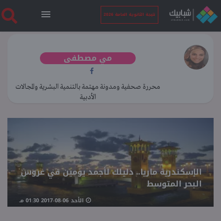
نتيجة الثانوية العامة 2026
الرئيسية
مي مصطفى
نتيجة الثانوية العامة 2026
محررة صحفية ومدونة مهتمة بالتنمية البشرية والمجالات
الأدبية
أخبار ساخنة
فنجان قهوة
الإسكندرية ماريا.. دليلك لأجمد يومين في عروس
بوابة الطلبة
البحر المتوسط
الأحد 06-08-2017 01:30 مـ
ملفات