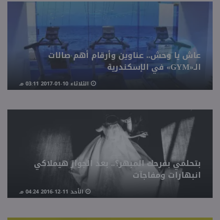
عاش يا وحش.. عناوين وأرقام أهم صالات
الـ«GYM» في الإسكندرية
الثلاثاء 10-01-2017 03:11 مـ
بتحلمي بفرحك المبهر؟.. بعد الجواز هيملاكي
انبهارات ومفاجآت
الأحد 11-12-2016 04:24 مـ