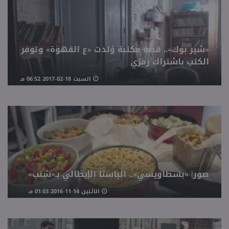
«شير بوك».. قصة مكتبة وُلدت «ع القهوة» وتوفر
الكتب باشتراك رمزي
السبت 18-02-2017 06:52 مـ
صور| «بسطاويسي».. الباستا الإيطالي بـ«شنب»
الاثنين 14-11-2016 01:03 مـ