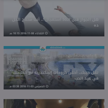
هل الجواز قبل الـ50 استعجال؟.. أنت محتاج الحل
ده
الثلاثاء 08-11-2016 10:15 صـ
تقّل جيبك.. أحلى خروجات إسكندرية مع خطيبتك
في عيد الحب
الخميس 03-11-2016 03:38 مـ