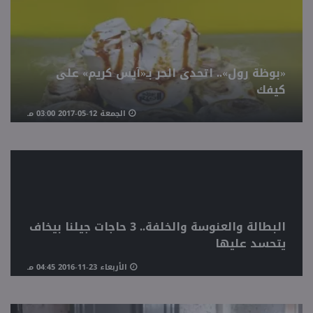
«بوظة رول».. اتحدى الحر بـ«آيس كريم» على
كيفك
الجمعة 12-05-2017 03:00 مـ
البطالة والعنوسة والخلفة.. 3 حاجات جيلنا بيخاف
يتحسد عليها
الأربعاء 23-11-2016 04:45 مـ