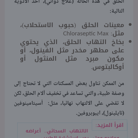
الحلق في هذه الحالة (علاج دوائي)، أحد الأدوية
التالية:
معينات الحلق (حبوب الاستحلاب)،
مثل:
Chloraseptic Max
بخاخ التهاب الحلق، الذي يحتوي
على مطهر مخدر مثل الفينول، أو
مكون مبرد مثل المنثول أو
أوكالبتوس.
من الممكن تناول بعض المسكنات التي لا تحتاج إلى
وصفة طبية، والتي تساعد في تخفيف آلام الحلق، لكن
لا تقضي على الالتهاب نهائيا، مثل: أسيتامينوفين
(تايلينول)، ايبوبروفين.
اقرأ المزيد:
الالتهاب السحائي.. أعراضه
وعلاجه ومتى يجب استشارة الطبيب