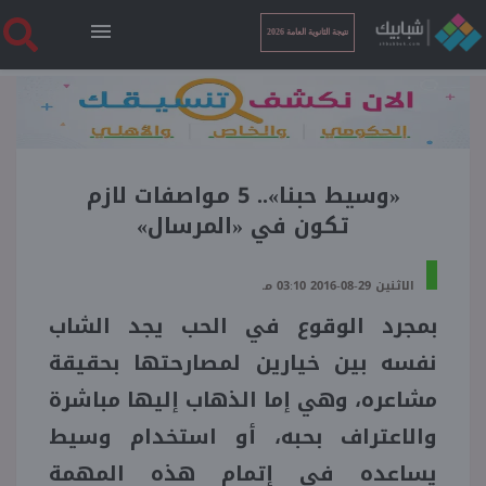
نتيجة الثانوية العامة 2026
الرئيسية
نتيجة الثانوية العامة 2026
«وسيط حبنا».. 5 مواصفات لازم
تكون في «المرسال»
أخبار ساخنة
الاثنين 29-08-2016 03:10 مـ
بمجرد الوقوع في الحب يجد الشاب
فنجان قهوة
نفسه بين خيارين لمصارحتها بحقيقة
بوابة الطلبة
مشاعره، وهي إما الذهاب إليها مباشرة
والاعتراف بحبه، أو استخدام وسيط
ملفات
يساعده في إتمام هذه المهمة