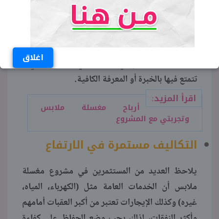
إذا كنت تفكر في الاستثمار، فسيكون من الحكمة
محاولة التقاط بعض هذه المهارات لمساعدتك على
إدارة عملك بشكل فعال، ويمكن أن يساعدك العثور
اغلاق
على خبراء تثق بهم في الازدهار في المناطق التي لا
تتمتع فيها بالخبرة أو المعرفة الكافية.
اقرأ المزيد:
أرباح مغسلة ملابس
وتجربتي مع المشروع
التكاليف مستمرة في الارتفاع
يلاحظ العديد من المستثمرين في مشروع مغسلة
ملابس أن الخدمات العامة مثل (الكهرباء، المياه،
غيره) وكذلك الإيجارات تعتبر من أكبر العقبات أمامهم
وأكثر النفقات، لذلك يجب وضع الحفاظ على كفاءة