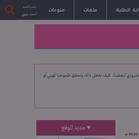
رئيس التحرير
بة الطلبة
ملفات
منوعات
أحمد متولي
مر ضروري لبعضنا، كيف نفعل ذلك ونحقق طموحنا المهني أو
♥ جديد الموقع