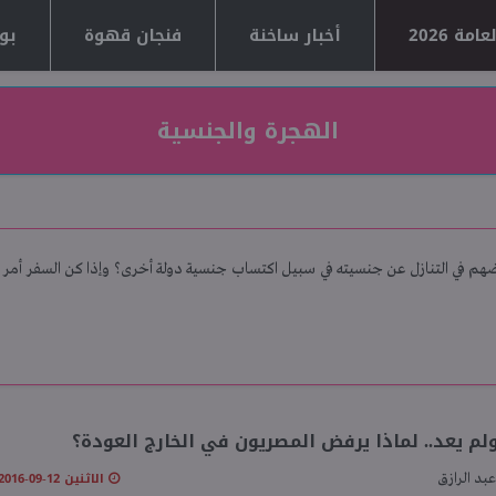
مة 2026
أخبار ساخنة
فنجان قهوة
بوا
الهجرة والجنسية
نع بعضهم في التنازل عن جنسيته في سبيل اكتساب جنسية دولة أخرى؟ وإذا كن السفر أ
م يعد.. لماذا يرفض المصريون في الخارج العودة؟
الاثنين 12-09-2016 04:24 مـ
عبد الرازق