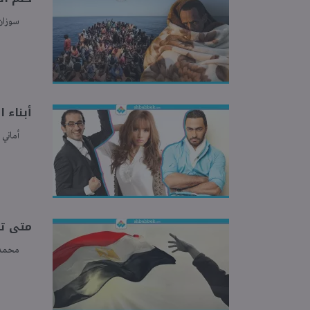
سوزان
أبناء 
أماني 
متى تس
محمد 