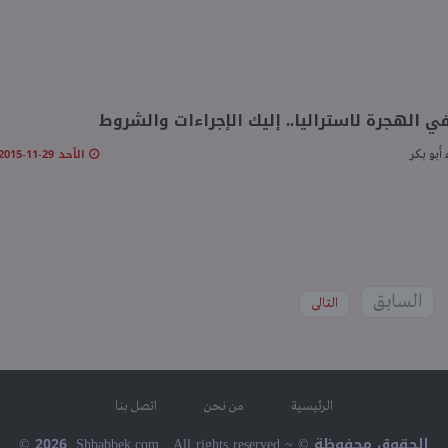
ي الهجرة لاستراليا.. إليك الإجراءات والشروط
الأحد 29-11-2015 04:07 مـ
أبو بكر
السابق
التالى
الرئيسية
من نحن
اتصل بنا
© 2026, Shbabbek.com . All rights reserved ~ © الحقوق محفوظة