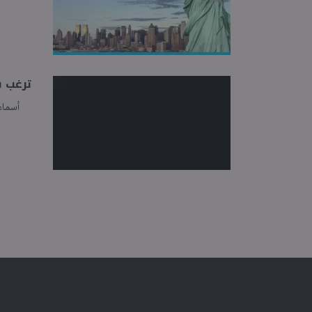
ترغب ف
أسماء 