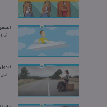
السفر 
أميرة 
لتحول الحلم لو
أماني 
حلم ال