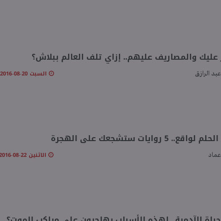
عليك والمصاريف عليهم.. إزاي تلف العالم ببلاش؟
السبت 20-08-2016 10:10 صـ
عبد الرازق
اقع.. 5 روايات ستشجعك على الهجرة
الاثنين 22-08-2016 12:52 مـ
عماد
حياة الآدمية.. لهذه الأسباب يهاجرون على مراكب الموت؟