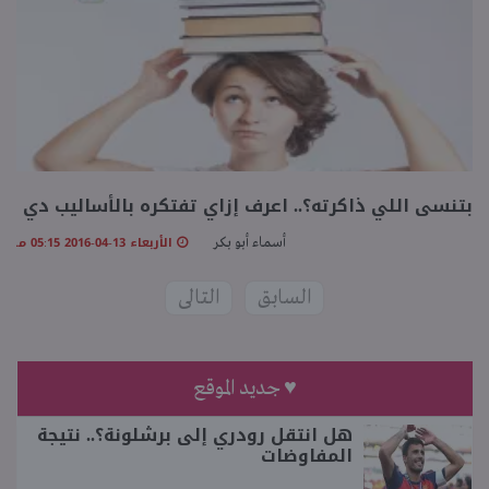
بتنسى اللي ذاكرته؟.. اعرف إزاي تفتكره بالأساليب دي
الأربعاء 13-04-2016 05:15 مـ
أسماء أبو بكر
السابق
التالى
♥ جديد الموقع
هل انتقل رودري إلى برشلونة؟.. نتيجة
المفاوضات