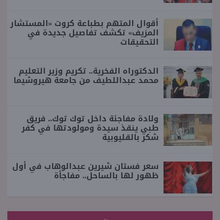
أقوال المتهم بطباعة كروت «المستشار
المزيف» تكشف تفاصيل جديدة في
التحقيقات
الدكتوراه الفخرية.. تكريم وزير التعليم
محمد عبداللطيف من جامعة هيروشيما
ولادة مفاجئة داخل توك توك.. فريق
طبي ينقذ سيدة ومولودتها في كفر
شكر بالقليوبية
سعر فستان شيرين عبدالوهاب في أول
ظهور لها بالساحل.. مفاجأة