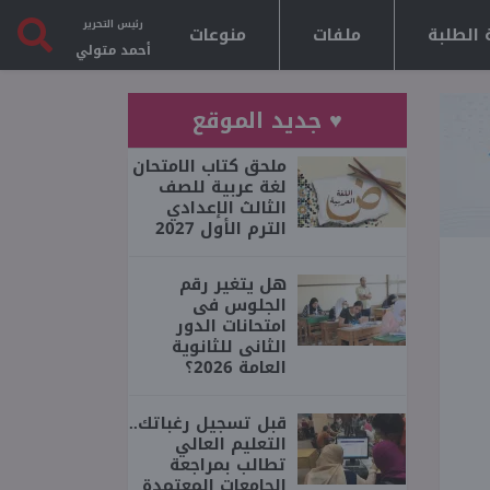
رئيس التحرير
 الطلبة
ملفات
منوعات
أحمد متولي
♥ جديد الموقع
ملحق كتاب الامتحان
لغة عربية للصف
الثالث الإعدادي
الترم الأول 2027
هل يتغير رقم
الجلوس فى
امتحانات الدور
الثانى للثانوية
العامة 2026؟
قبل تسجيل رغباتك..
التعليم العالي
تطالب بمراجعة
الجامعات المعتمدة