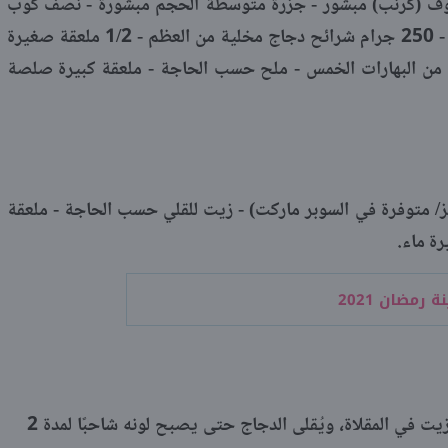
م مفروم - 3 أكواب ملفوف (كرنب) مبشور - جزرة متوسطة الحجم مبشورة - نصف كوب
فلفل رومي شرائح - 2 ملعقة كبيرة زيت - 250 جرام شرائح دجاج مخلية من العظم - 1/2 ملعقة صغيرة
 1/2 ملعقة صغيرة من البهارات الخمس - ملح حسب الحاجة - ملعقة كبيرة صلصة
لز/ متوفرة في السوبر ماركت) - زيت للقلي حسب الحاجة - ملعقة
ة رمضان 2021
لتحضير الحشو، نصب ملعقة كبيرة من الزيت في المقلاة، ويُقلى الدجاج حتى يصبح لونه شاحبًا لمدة 2