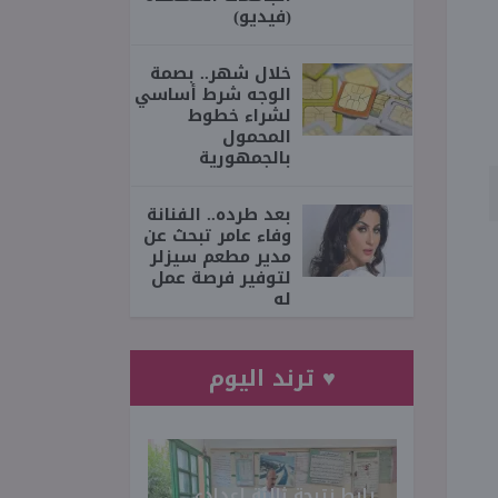
(فيديو)
خلال شهر.. بصمة
الوجه شرط أساسي
لشراء خطوط
المحمول
بالجمهورية
بعد طرده.. الفنانة
وفاء عامر تبحث عن
مدير مطعم سيزلر
لتوفير فرصة عمل
له
♥ ترند اليوم
رابط نتيجة ثالثة إعدادي