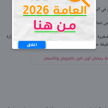
في البيض المخفوق ثم في البقسماط.
نقلي كرات البطاطس بالجبن على دفعات صغيرة على نار متوسطة لمدة 2 - 3 دقائق ثم نرفع درجة حرارة
اغلاق
نة رمضان أون لاين بالعروض والأسعار