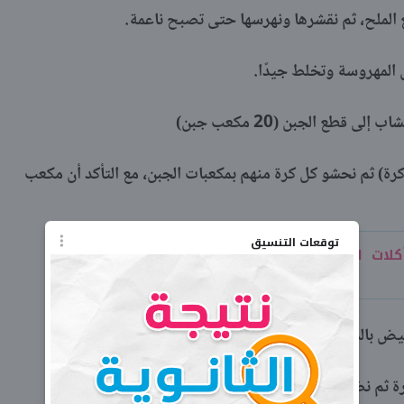
الملح، ثم نقشرها ونهرسها حتى تصبح ناعمة.
المهروسة وتخلط جيدًا.
 قطع الجبن (20 مكعب جبن)
قسم البطاطس المهروسة إلى كرات (20 كرة) ثم نحشو كل كرة منهم بمكعبات الجبن، مع التأكد أن مكعب
توقعات التنسيق
أكلات لشهر رمضان توفر عليك مجهود
ض بالملح ومسحوق الفلفل الأحمر والماء ثم نضعه جانبًا.
ة ثم نضعها في البيض المخفوق ثم في البقسماط.