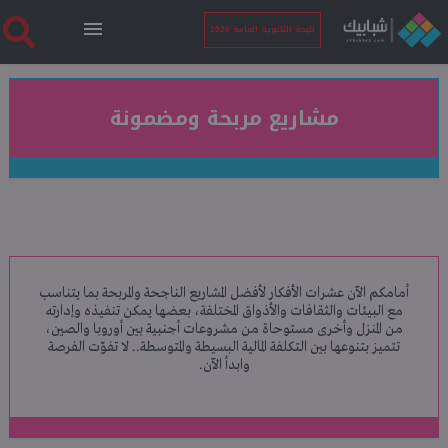
نتيجة الثانوية العامة 2026
الرئيسية
مشاريع مربحة ومضمونة
نتيجة الثانوية العامة 2026
أخبار ساخنة
أمامكم الآن عشرات الأفكار لأفضل المشاريع الناجحة والمربحة بما يتناسب
فنجان قهوة
مع البيئات والثقافات والأذواق المختلفة، بعضها يمكن تنفيذه وإدارته
من المنزل وأخرى مستوحاة من مشروعات أجنبية بين أوروبا والصين،
تتميز بتنوعها بين التكلفة المالية البسيطة والمتوسطة.. لا تفوّت الفرصة
بوابة الطلبة
وابدأ الآن.
ملفات