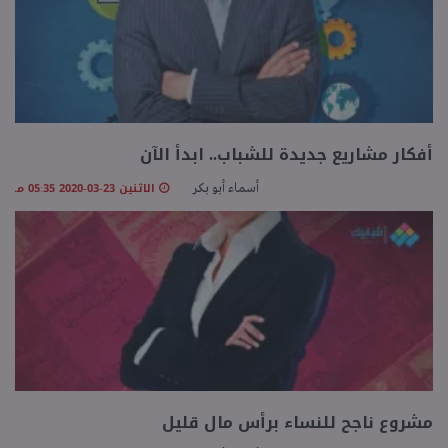
أفكار مشاريع جديدة للشباب.. ابدأ الآن
الاثنين 23-03-2020 05:35 مـ
أسماء أبو بكر
مشروع ناجح للنساء برأس مال قليل