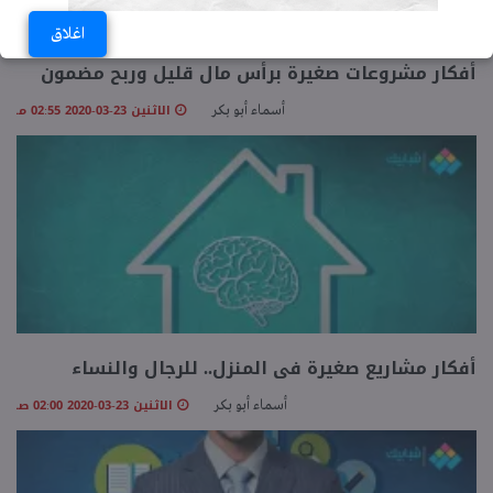
اغلاق
أفكار مشروعات صغيرة برأس مال قليل وربح مضمون
الاثنين 23-03-2020 02:55 مـ
أسماء أبو بكر
أفكار مشاريع صغيرة فى المنزل.. للرجال والنساء
الاثنين 23-03-2020 02:00 صـ
أسماء أبو بكر